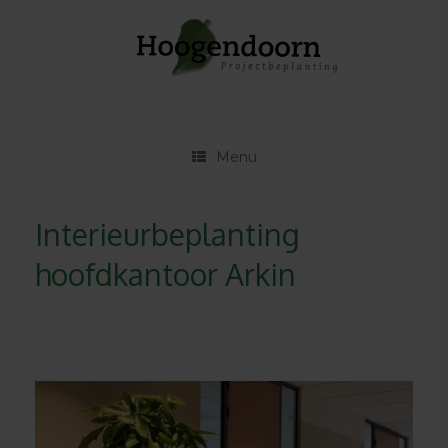
Ga
naar
de
inhoud
Menu
Interieurbeplanting
hoofdkantoor Arkin