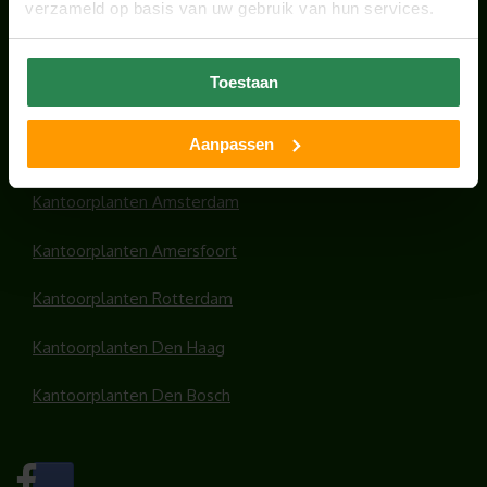
verzameld op basis van uw gebruik van hun services.
HANDIGE LINKS
Toestaan
Office plants
Aanpassen
Kantoorplanten Utrecht
Kantoorplanten Amsterdam
Kantoorplanten Amersfoort
Kantoorplanten Rotterdam
Kantoorplanten Den Haag
Kantoorplanten Den Bosch