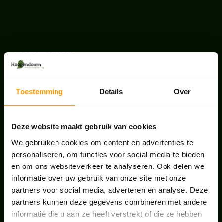
LAATSTE NIEUWS
BLOG: LUIS IN KANTOORPLANTEN – ZO
PAKKEN WE HET AAN
Toestemming
Details
Over
augustus 7, 2026
UNION HOUSE UTRECHT
Deze website maakt gebruik van cookies
juli 28, 2026
We gebruiken cookies om content en advertenties te
personaliseren, om functies voor social media te bieden
en om ons websiteverkeer te analyseren. Ook delen we
ONS TEAM GROEIT VERDER
informatie over uw gebruik van onze site met onze
juni 17, 2026
partners voor social media, adverteren en analyse. Deze
partners kunnen deze gegevens combineren met andere
informatie die u aan ze heeft verstrekt of die ze hebben