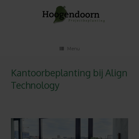
Ga
naar
de
inhoud
Menu
Kantoorbeplanting bij Align
Technology