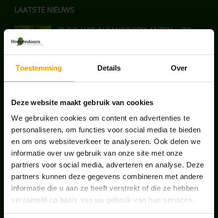
LAATSTE NIEUWS
BLOG: LUIS IN KANTOORPLANTEN – ZO
PAKKEN WE HET AAN
augustus 7, 2026
Toestemming
Details
Over
UNION HOUSE UTRECHT
juli 28, 2026
Deze website maakt gebruik van cookies
We gebruiken cookies om content en advertenties te
ONS TEAM GROEIT VERDER
personaliseren, om functies voor social media te bieden
en om ons websiteverkeer te analyseren. Ook delen we
juni 17, 2026
informatie over uw gebruik van onze site met onze
partners voor social media, adverteren en analyse. Deze
partners kunnen deze gegevens combineren met andere
informatie die u aan ze heeft verstrekt of die ze hebben
verzameld op basis van uw gebruik van hun services.
HANDIGE LINKS