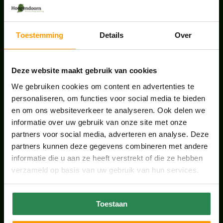
UNION HOUSE UTRECHT
juli 28, 2026
Toestemming
Details
Over
ONS TEAM GROEIT VERDER
Deze website maakt gebruik van cookies
juni 17, 2026
We gebruiken cookies om content en advertenties te
personaliseren, om functies voor social media te bieden
en om ons websiteverkeer te analyseren. Ook delen we
informatie over uw gebruik van onze site met onze
partners voor social media, adverteren en analyse. Deze
HANDIGE LINKS
partners kunnen deze gegevens combineren met andere
Office plants
informatie die u aan ze heeft verstrekt of die ze hebben
verzameld op basis van uw gebruik van hun services.
Kantoorplanten Utrecht
Kantoorplanten Amsterdam
Toestaan