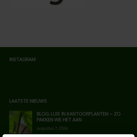
INSTAGRAM
LAATSTE NIEUWS
BLOG: LUIS IN KANTOORPLANTEN – ZO
PAKKEN WE HET AAN
augustus 7, 2026