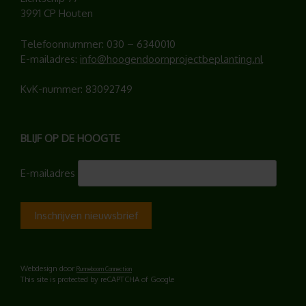
3991 CP Houten
Telefoonnummer:
030 – 6340010
E-mailadres:
info@hoogendoornprojectbeplanting.nl
KvK-nummer: 83092749
BLIJF OP DE HOOGTE
E-mailadres
Webdesign door
Runneboom Connection
This site is protected by reCAPTCHA of Google