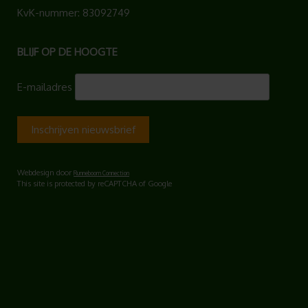
KvK-nummer: 83092749
BLIJF OP DE HOOGTE
E-mailadres
Webdesign door
Runneboom Connection
This site is protected by reCAPTCHA of Google