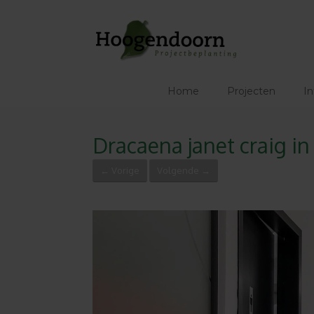
Ga
naar
de
inhoud
Home
Projecten
In
Dracaena janet craig in
← Vorige
Volgende →