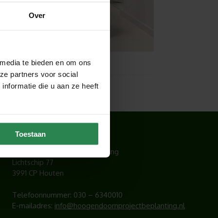
Over
 media te bieden en om ons
ze partners voor social
nformatie die u aan ze heeft
CONTACT
Toestaan
Hoogendoorn Projectbeplanting
Lichtschip 77
3991 CP Houten
Telefoonnummer:
030 – 6340010
E-mailadres:
info@hoogendoornprojectbeplanting.nl