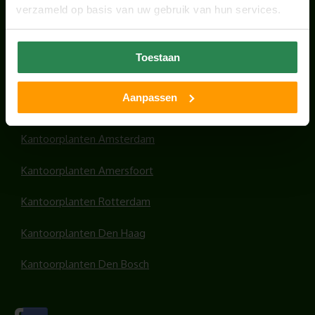
verzameld op basis van uw gebruik van hun services.
HANDIGE LINKS
Toestaan
Office plants
Aanpassen
Kantoorplanten Utrecht
Kantoorplanten Amsterdam
Kantoorplanten Amersfoort
Kantoorplanten Rotterdam
Kantoorplanten Den Haag
Kantoorplanten Den Bosch