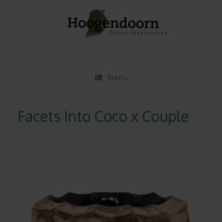
Ga
naar
de
inhoud
Menu
Facets Into Coco x Couple