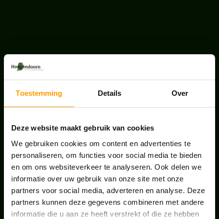
LAATSTE NIEUWS
BLOG: LUIS IN KANTOORPLANTEN – ZO
PAKKEN WE HET AAN
Toestemming
Details
Over
augustus 7, 2026
Deze website maakt gebruik van cookies
UNION HOUSE UTRECHT
juli 28, 2026
We gebruiken cookies om content en advertenties te
personaliseren, om functies voor social media te bieden
en om ons websiteverkeer te analyseren. Ook delen we
ONS TEAM GROEIT VERDER
informatie over uw gebruik van onze site met onze
partners voor social media, adverteren en analyse. Deze
juni 17, 2026
partners kunnen deze gegevens combineren met andere
informatie die u aan ze heeft verstrekt of die ze hebben