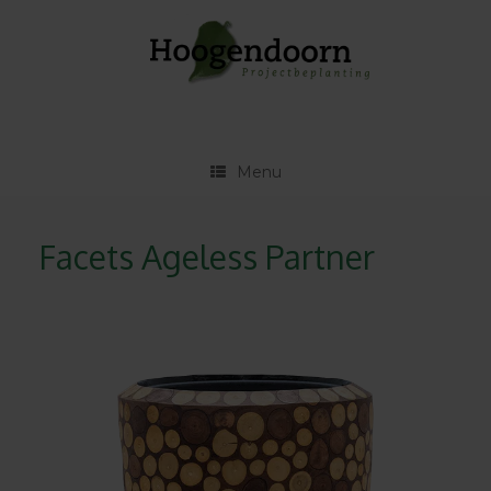
Ga
naar
de
inhoud
Menu
Facets Ageless Partner