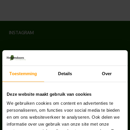
INSTAGRAM
LAATSTE NIEUWS
Toestemming
Details
Over
BLOG: LUIS IN KANTOORPLANTEN – ZO
PAKKEN WE HET AAN
Deze website maakt gebruik van cookies
augustus 7, 2026
We gebruiken cookies om content en advertenties te
personaliseren, om functies voor social media te bieden
UNION HOUSE UTRECHT
en om ons websiteverkeer te analyseren. Ook delen we
juli 28, 2026
informatie over uw gebruik van onze site met onze