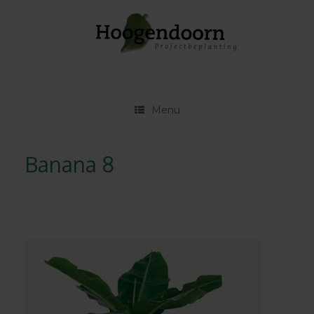
Ga
naar
de
inhoud
Menu
Banana 8