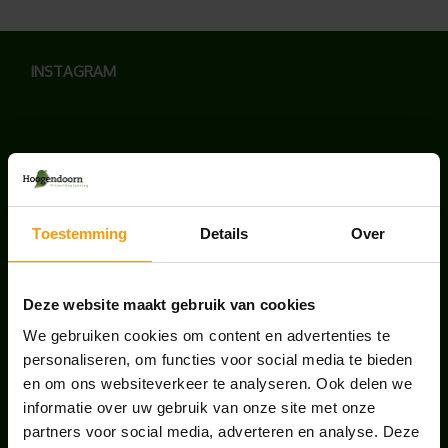
INSTAGRAM
LAATSTE NIEUWS
Toestemming
Details
Over
BLOG: LUIS IN KANTOORPLANTEN – ZO
PAKKEN WE HET AAN
augustus 7, 2026
Deze website maakt gebruik van cookies
We gebruiken cookies om content en advertenties te
UNION HOUSE UTRECHT
personaliseren, om functies voor social media te bieden
juli 28, 2026
en om ons websiteverkeer te analyseren. Ook delen we
informatie over uw gebruik van onze site met onze
partners voor social media, adverteren en analyse. Deze