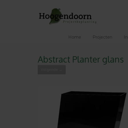
Ga
naar
de
inhoud
Home
Projecten
In
Abstract Planter glans
Volgende →