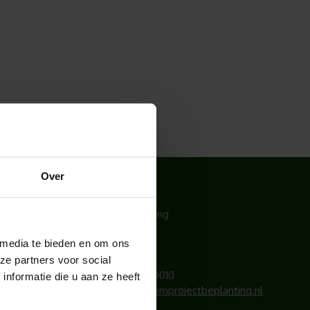
Over
CONTACT
Hoogendoorn Projectbeplanting
Lichtschip 77
 media te bieden en om ons
3991 CP Houten
ze partners voor social
Telefoonnummer:
030 – 6340010
nformatie die u aan ze heeft
E-mailadres:
info@hoogendoornprojectbeplanting.nl