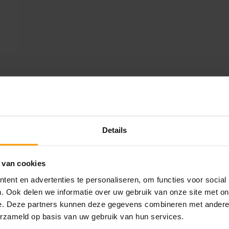
Details
LAATSTE NIEUWS
UNION HOUSE UTRECHT
 van cookies
juli 28, 2026
ent en advertenties te personaliseren, om functies voor social
. Ook delen we informatie over uw gebruik van onze site met on
e. Deze partners kunnen deze gegevens combineren met andere i
KANTOORPLANT VAN DE MAAND JUNI:
erzameld op basis van uw gebruik van hun services.
DE SCHEFFLERA