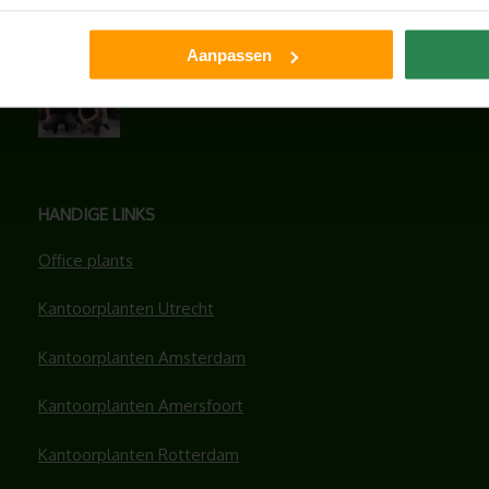
juni 30, 2026
Aanpassen
ONS TEAM GROEIT VERDER
juni 17, 2026
HANDIGE LINKS
Office plants
Kantoorplanten Utrecht
Kantoorplanten Amsterdam
Kantoorplanten Amersfoort
Kantoorplanten Rotterdam