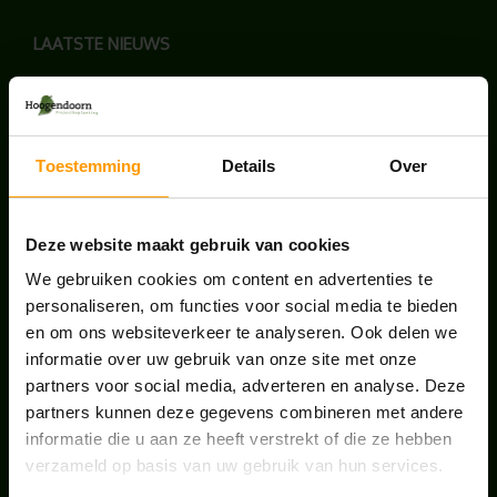
LAATSTE NIEUWS
BLOG: LUIS IN KANTOORPLANTEN – ZO
PAKKEN WE HET AAN
augustus 7, 2026
Toestemming
Details
Over
UNION HOUSE UTRECHT
juli 28, 2026
Deze website maakt gebruik van cookies
We gebruiken cookies om content en advertenties te
personaliseren, om functies voor social media te bieden
ONS TEAM GROEIT VERDER
en om ons websiteverkeer te analyseren. Ook delen we
juni 17, 2026
informatie over uw gebruik van onze site met onze
partners voor social media, adverteren en analyse. Deze
partners kunnen deze gegevens combineren met andere
informatie die u aan ze heeft verstrekt of die ze hebben
verzameld op basis van uw gebruik van hun services.
HANDIGE LINKS