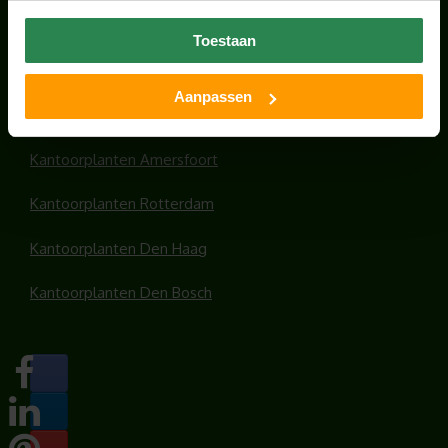
Office plants
Toestaan
Kantoorplanten Utrecht
Aanpassen
Kantoorplanten Amsterdam
Kantoorplanten Amersfoort
Kantoorplanten Rotterdam
Kantoorplanten Den Haag
Kantoorplanten Den Bosch