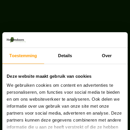
LAATSTE NIEUWS
BLOG: LUIS IN KANTOORPLANTEN – ZO
PAKKEN WE HET AAN
Toestemming
Details
Over
augustus 7, 2026
Deze website maakt gebruik van cookies
UNION HOUSE UTRECHT
We gebruiken cookies om content en advertenties te
juli 28, 2026
personaliseren, om functies voor social media te bieden
en om ons websiteverkeer te analyseren. Ook delen we
ONS TEAM GROEIT VERDER
informatie over uw gebruik van onze site met onze
partners voor social media, adverteren en analyse. Deze
juni 17, 2026
partners kunnen deze gegevens combineren met andere
informatie die u aan ze heeft verstrekt of die ze hebben