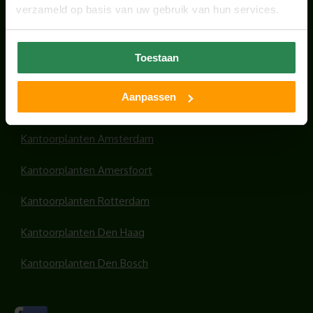
verzameld op basis van uw gebruik van hun services.
HANDIGE LINKS
Toestaan
Office plants
Aanpassen
Kantoorplanten Utrecht
Kantoorplanten Amsterdam
Kantoorplanten Amersfoort
Kantoorplanten Rotterdam
Kantoorplanten Den Haag
Kantoorplanten Den Bosch