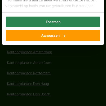
informatie die u aan ze heeft verstrekt of die ze hebben
verzameld op basis van uw gebruik van hun services.
HANDIGE LINKS
Toestaan
Office plants
Aanpassen
Kantoorplanten Utrecht
Kantoorplanten Amsterdam
Kantoorplanten Amersfoort
Kantoorplanten Rotterdam
Kantoorplanten Den Haag
Kantoorplanten Den Bosch