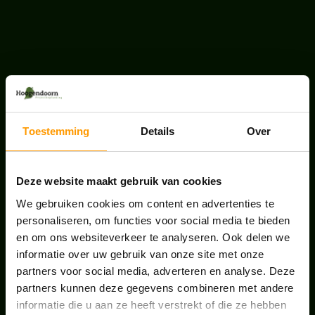
LAATSTE NIEUWS
BLOG: LUIS IN KANTOORPLANTEN – ZO
PAKKEN WE HET AAN
Toestemming
Details
Over
augustus 7, 2026
UNION HOUSE UTRECHT
Deze website maakt gebruik van cookies
juli 28, 2026
We gebruiken cookies om content en advertenties te
personaliseren, om functies voor social media te bieden
en om ons websiteverkeer te analyseren. Ook delen we
ONS TEAM GROEIT VERDER
informatie over uw gebruik van onze site met onze
juni 17, 2026
partners voor social media, adverteren en analyse. Deze
partners kunnen deze gegevens combineren met andere
informatie die u aan ze heeft verstrekt of die ze hebben