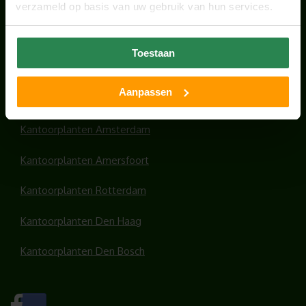
verzameld op basis van uw gebruik van hun services.
HANDIGE LINKS
Toestaan
Office plants
Aanpassen
Kantoorplanten Utrecht
Kantoorplanten Amsterdam
Kantoorplanten Amersfoort
Kantoorplanten Rotterdam
Kantoorplanten Den Haag
Kantoorplanten Den Bosch