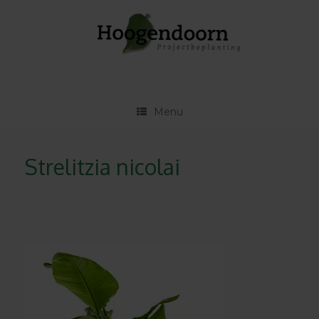
Ga
naar
de
inhoud
Menu
Strelitzia nicolai