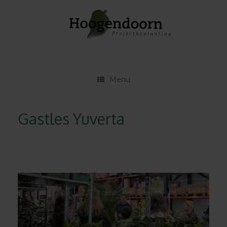
Ga
naar
de
inhoud
Menu
Gastles Yuverta