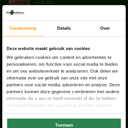
juli 28, 2026
KANTOORPLANT VAN DE MAAND JUNI: DE
Toestemming
Details
Over
SCHEFFLERA
juni 30, 2026
Deze website maakt gebruik van cookies
ONS TEAM GROEIT VERDER
We gebruiken cookies om content en advertenties te
juni 17, 2026
personaliseren, om functies voor social media te bieden
en om ons websiteverkeer te analyseren. Ook delen we
informatie over uw gebruik van onze site met onze
partners voor social media, adverteren en analyse. Deze
partners kunnen deze gegevens combineren met andere
HANDIGE LINKS
informatie die u aan ze heeft verstrekt of die ze hebben
verzameld op basis van uw gebruik van hun services.
Office plants
Kantoorplanten Utrecht
Toestaan