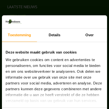
LAATSTE NIEUWS
BLOG: LUIS IN KANTOORPLANTEN – ZO
PAKKEN WE HET AAN
augustus 7, 2026
Toestemming
Details
Over
UNION HOUSE UTRECHT
juli 28, 2026
Deze website maakt gebruik van cookies
We gebruiken cookies om content en advertenties te
ONS TEAM GROEIT VERDER
personaliseren, om functies voor social media te bieden
en om ons websiteverkeer te analyseren. Ook delen we
juni 17, 2026
informatie over uw gebruik van onze site met onze
partners voor social media, adverteren en analyse. Deze
partners kunnen deze gegevens combineren met andere
informatie die u aan ze heeft verstrekt of die ze hebben
verzameld op basis van uw gebruik van hun services.
HANDIGE LINKS