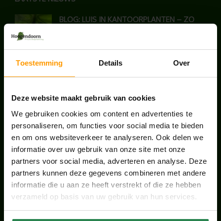
BLOG: LUIS IN KANTOORPLANTEN – ZO
PAKKEN WE HET AAN
augustus 7, 2026
Toestemming
Details
Over
UNION HOUSE UTRECHT
juli 28, 2026
Deze website maakt gebruik van cookies
We gebruiken cookies om content en advertenties te
ONS TEAM GROEIT VERDER
personaliseren, om functies voor social media te bieden
juni 17, 2026
en om ons websiteverkeer te analyseren. Ook delen we
informatie over uw gebruik van onze site met onze
partners voor social media, adverteren en analyse. Deze
partners kunnen deze gegevens combineren met andere
informatie die u aan ze heeft verstrekt of die ze hebben
HANDIGE LINKS
verzameld op basis van uw gebruik van hun services.
Office plants