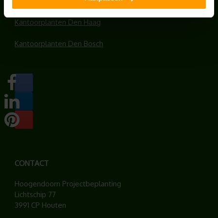
Kantoorplanten Rotterdam
Kantoorplanten Den Haag
Kantoorplanten Den Bosch
CONTACT
Hoogendoorn Projectbeplanting
Lichtschip 77
3991 CP Houten