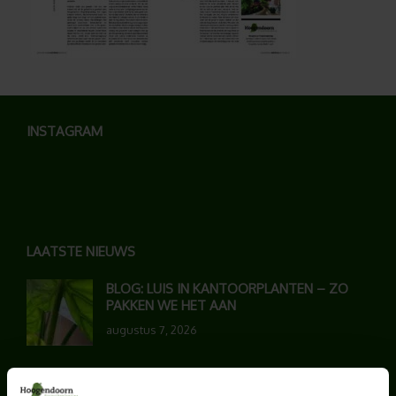
INSTAGRAM
LAATSTE NIEUWS
BLOG: LUIS IN KANTOORPLANTEN – ZO
PAKKEN WE HET AAN
augustus 7, 2026
UNION HOUSE UTRECHT