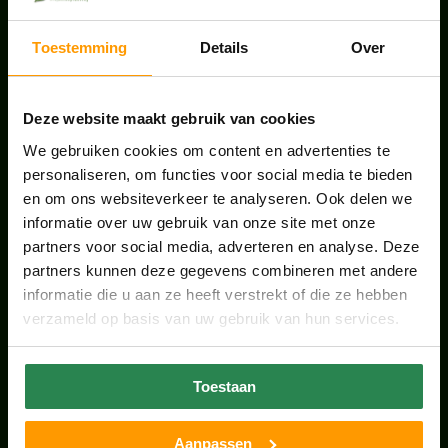
juli 28, 2026
Toestemming
Details
Over
ONS TEAM GROEIT VERDER
juni 17, 2026
Deze website maakt gebruik van cookies
We gebruiken cookies om content en advertenties te
personaliseren, om functies voor social media te bieden
en om ons websiteverkeer te analyseren. Ook delen we
informatie over uw gebruik van onze site met onze
HANDIGE LINKS
partners voor social media, adverteren en analyse. Deze
Office plants
partners kunnen deze gegevens combineren met andere
informatie die u aan ze heeft verstrekt of die ze hebben
Kantoorplanten Utrecht
verzameld op basis van uw gebruik van hun services.
Kantoorplanten Amsterdam
Toestaan
Kantoorplanten Amersfoort
Aanpassen