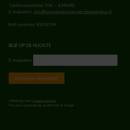
Telefoonnummer:
030 – 6340010
E-mailadres:
info@hoogendoornprojectbeplanting.nl
KvK-nummer: 83092749
BLIJF OP DE HOOGTE
E-mailadres
Webdesign door
Runneboom Connection
This site is protected by reCAPTCHA of Google