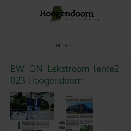
Ga
naar
de
inhoud
Menu
BW_ON_Lekstroom_lente2
023-Hoogendoorn