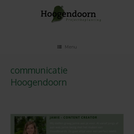
Ga
naar
de
inhoud
Menu
communicatie
Hoogendoorn