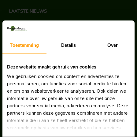
LAATSTE NIEUWS
UNION HOUSE UTRECHT
juli 28, 2026
Toestemming
Details
Over
KANTOORPLANT VAN DE MAAND JUNI: DE
SCHEFFLERA
Deze website maakt gebruik van cookies
juni 30, 2026
We gebruiken cookies om content en advertenties te
personaliseren, om functies voor social media te bieden
ONS TEAM GROEIT VERDER
en om ons websiteverkeer te analyseren. Ook delen we
juni 17, 2026
informatie over uw gebruik van onze site met onze
partners voor social media, adverteren en analyse. Deze
partners kunnen deze gegevens combineren met andere
informatie die u aan ze heeft verstrekt of die ze hebben
verzameld op basis van uw gebruik van hun services.
HANDIGE LINKS