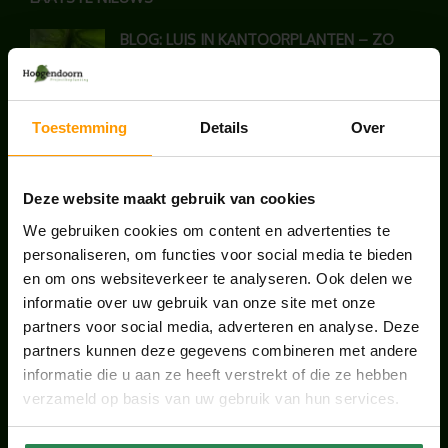
BLOG: LUIS IN KANTOORPLANTEN – ZO
PAKKEN WE HET AAN
augustus 7, 2026
Toestemming
Details
Over
UNION HOUSE UTRECHT
juli 28, 2026
Deze website maakt gebruik van cookies
We gebruiken cookies om content en advertenties te
ONS TEAM GROEIT VERDER
personaliseren, om functies voor social media te bieden
juni 17, 2026
en om ons websiteverkeer te analyseren. Ook delen we
informatie over uw gebruik van onze site met onze
partners voor social media, adverteren en analyse. Deze
partners kunnen deze gegevens combineren met andere
informatie die u aan ze heeft verstrekt of die ze hebben
HANDIGE LINKS
verzameld op basis van uw gebruik van hun services.
Office plants