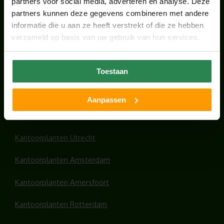
partners voor social media, adverteren en analyse. Deze
partners kunnen deze gegevens combineren met andere
ONS TEAM GROEIT VERDER
informatie die u aan ze heeft verstrekt of die ze hebben
juni 17, 2026
verzameld op basis van uw gebruik van hun services.
Toestaan
HANDIGE LINKS
Aanpassen
Office plants
Kantoorplanten Utrecht
Kantoorplanten Amsterdam
Kantoorplanten Amersfoort
Kantoorplanten Rotterdam