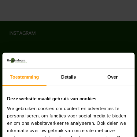
INSTAGRAM
LAATSTE NIEUWS
Toestemming
Details
Over
BLOG: LUIS IN KANTOORPLANTEN – ZO
PAKKEN WE HET AAN
Deze website maakt gebruik van cookies
augustus 7, 2026
We gebruiken cookies om content en advertenties te
personaliseren, om functies voor social media te bieden
UNION HOUSE UTRECHT
en om ons websiteverkeer te analyseren. Ook delen we
juli 28, 2026
informatie over uw gebruik van onze site met onze