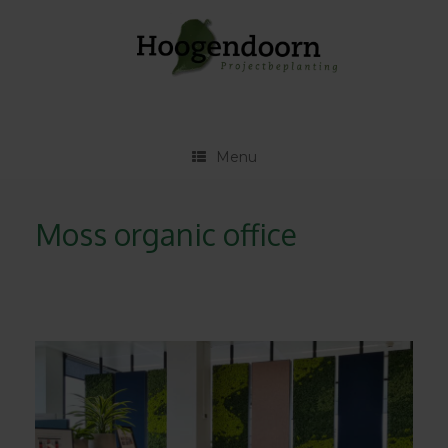
Ga
naar
de
inhoud
Menu
Moss organic office