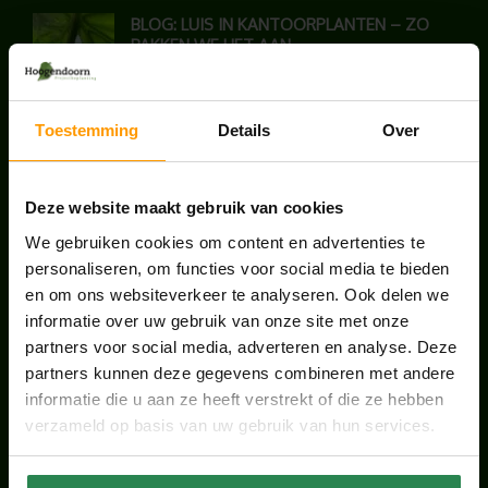
BLOG: LUIS IN KANTOORPLANTEN – ZO
PAKKEN WE HET AAN
augustus 7, 2026
Toestemming
Details
Over
UNION HOUSE UTRECHT
juli 28, 2026
Deze website maakt gebruik van cookies
ONS TEAM GROEIT VERDER
We gebruiken cookies om content en advertenties te
personaliseren, om functies voor social media te bieden
juni 17, 2026
en om ons websiteverkeer te analyseren. Ook delen we
informatie over uw gebruik van onze site met onze
partners voor social media, adverteren en analyse. Deze
partners kunnen deze gegevens combineren met andere
informatie die u aan ze heeft verstrekt of die ze hebben
HANDIGE LINKS
verzameld op basis van uw gebruik van hun services.
Office plants