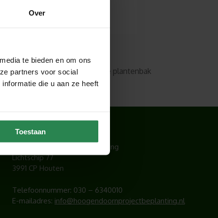
Over
 media te bieden en om ons
ganisatie. Op deze manier past de plantenbak
ze partners voor social
nformatie die u aan ze heeft
CONTACT
Toestaan
Hoogendoorn Projectbeplanting
Lichtschip 77
3991 CP Houten
Telefoonnummer:
030 – 6340010
E-mailadres:
info@hoogendoornprojectbeplanting.nl