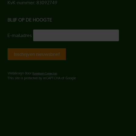
KvK-nummer: 83092749
BLIJF OP DE HOOGTE
E-mailadres
Webdesign door
Runneboom Connection
This site is protected by reCAPTCHA of Google