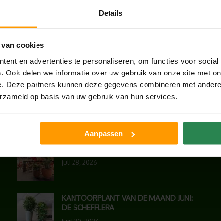
Details
 van cookies
ent en advertenties te personaliseren, om functies voor social
antenbakken in de kleur van de huisstijl of het logo van de or
. Ook delen we informatie over uw gebruik van onze site met on
ooie toevoeging voor op kantoor? Neem dan
contact
met ons op.
e. Deze partners kunnen deze gegevens combineren met andere i
erzameld op basis van uw gebruik van hun services.
LAATSTE NIEUWS
Aanpassen
UNION HOUSE UTRECHT
juli 28, 2026
KANTOORPLANT VAN DE MAAND JUNI:
DE SCHEFFLERA