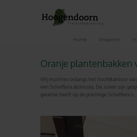
Ga
naar
de
inhoud
Home
Projecten
In
Oranje plantenbakken 
Wij mochten onlangs het hoofdkantoor van H
een Schefflera aboricola. De zuilen zijn 
garantie heeft op de prachtige Schefflera’s.