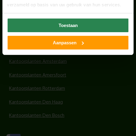
verzameld op basis van uw gebruik van hun services.
HANDIGE LINKS
Toestaan
Office plants
Aanpassen
Kantoorplanten Utrecht
Kantoorplanten Amsterdam
Kantoorplanten Amersfoort
Kantoorplanten Rotterdam
Kantoorplanten Den Haag
Kantoorplanten Den Bosch