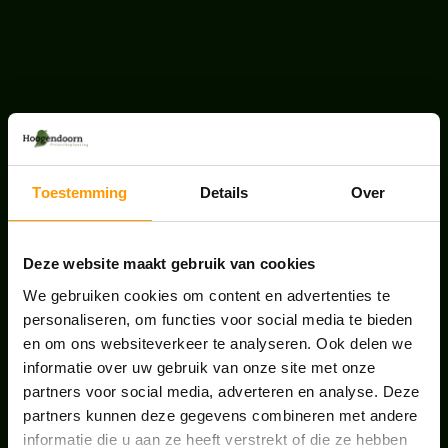
LAATSTE NIEUWS
UNION HOUSE UTRECHT
Toestemming
Details
Over
juli 28, 2026
Deze website maakt gebruik van cookies
KANTOORPLANT VAN DE MAAND JUNI: DE
SCHEFFLERA
We gebruiken cookies om content en advertenties te
juni 30, 2026
personaliseren, om functies voor social media te bieden
en om ons websiteverkeer te analyseren. Ook delen we
informatie over uw gebruik van onze site met onze
ONS TEAM GROEIT VERDER
partners voor social media, adverteren en analyse. Deze
juni 17, 2026
partners kunnen deze gegevens combineren met andere
informatie die u aan ze heeft verstrekt of die ze hebben