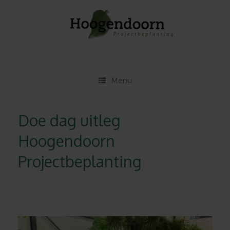
Ga
naar
de
inhoud
Menu
Doe dag uitleg
Hoogendoorn
Projectbeplanting