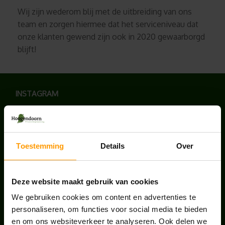
Wij zijn wederom blij met de uitbreiding van ons
team en zorgen hiermee dat het serviceniveau dat
onze klanten gewend zijn ook in 2020 gewaarborgd
blijft!
INSTAGRAM
Toestemming
Details
Over
LAATSTE NIEUWS
Deze website maakt gebruik van cookies
UNION HOUSE UTRECHT
juli 28, 2026
We gebruiken cookies om content en advertenties te
personaliseren, om functies voor social media te bieden
en om ons websiteverkeer te analyseren. Ook delen we