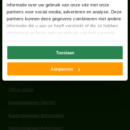
KANTOORPLANT VAN DE MAAND JUNI: DE
informatie over uw gebruik van onze site met onze
SCHEFFLERA
partners voor social media, adverteren en analyse. Deze
juni 30, 2026
partners kunnen deze gegevens combineren met andere
informatie die u aan ze heeft verstrekt of die ze hebben
verzameld op basis van uw gebruik van hun services.
ONS TEAM GROEIT VERDER
juni 17, 2026
Toestaan
Aanpassen
HANDIGE LINKS
Office plants
Kantoorplanten Utrecht
Kantoorplanten Amsterdam
Kantoorplanten Amersfoort