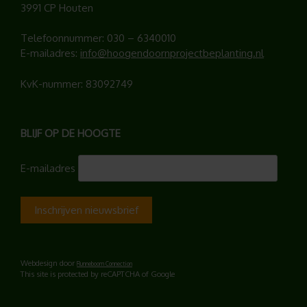
3991 CP Houten
Telefoonnummer:
030 – 6340010
E-mailadres:
info@hoogendoornprojectbeplanting.nl
KvK-nummer: 83092749
BLIJF OP DE HOOGTE
E-mailadres
Webdesign door
Runneboom Connection
This site is protected by reCAPTCHA of Google