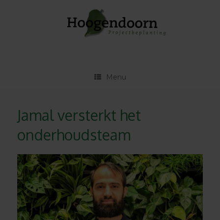
Ga
naar
de
inhoud
Menu
Jamal versterkt het
onderhoudsteam