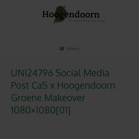
Ga
naar
de
inhoud
Menu
UNI24796 Social Media
Post CaS x Hoogendoorn
Groene Makeover
1080×1080[01]