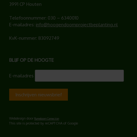
3991 CP Houten
Telefoonnummer:
030 – 6340010
E-mailadres:
info@hoogendoornprojectbeplanting.nl
KvK-nummer: 83092749
BLIJF OP DE HOOGTE
E-mailadres
Webdesign door
Runneboom Connection
This site is protected by reCAPTCHA of Google