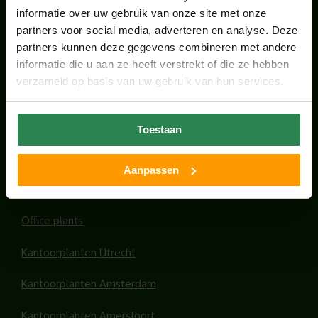
KANTOORPLANT VAN DE MAAND JUNI: DE
informatie over uw gebruik van onze site met onze
SCHEFFLERA
partners voor social media, adverteren en analyse. Deze
juni 30, 2026
partners kunnen deze gegevens combineren met andere
informatie die u aan ze heeft verstrekt of die ze hebben
verzameld op basis van uw gebruik van hun services.
ONS TEAM GROEIT VERDER
juni 17, 2026
Toestaan
Aanpassen
HANDIGE LINKS
Office plants
Kantoorplanten Utrecht
Kantoorplanten Amsterdam
Kantoorplanten Amersfoort