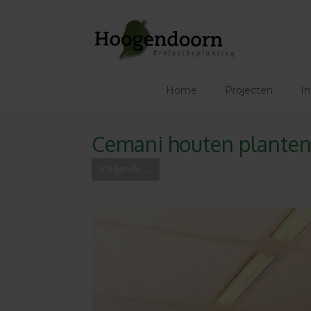
Ga
naar
de
inhoud
Home
Projecten
In
Cemani houten plante
Volgende →