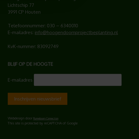
Lichtschip 77
3991 CP Houten
Telefoonnummer:
030 – 6340010
E-mailadres:
info@hoogendoornprojectbeplanting.nl
KvK-nummer: 83092749
BLIJF OP DE HOOGTE
E-mailadres
Webdesign door
Runneboom Connection
This site is protected by reCAPTCHA of Google