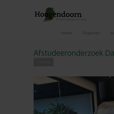
Ga
naar
de
inhoud
Home
Projecten
In
Afstudeeronderzoek Da
← Vorige