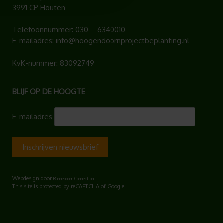
3991 CP Houten
Telefoonnummer:
030 – 6340010
E-mailadres:
info@hoogendoornprojectbeplanting.nl
KvK-nummer: 83092749
BLIJF OP DE HOOGTE
E-mailadres
Webdesign door
Runneboom Connection
This site is protected by reCAPTCHA of Google