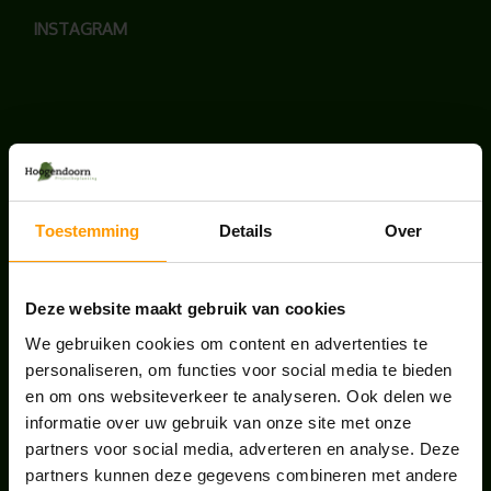
INSTAGRAM
LAATSTE NIEUWS
BLOG: LUIS IN KANTOORPLANTEN – ZO
Toestemming
Details
Over
PAKKEN WE HET AAN
augustus 7, 2026
Deze website maakt gebruik van cookies
UNION HOUSE UTRECHT
We gebruiken cookies om content en advertenties te
juli 28, 2026
personaliseren, om functies voor social media te bieden
en om ons websiteverkeer te analyseren. Ook delen we
informatie over uw gebruik van onze site met onze
ONS TEAM GROEIT VERDER
partners voor social media, adverteren en analyse. Deze
juni 17, 2026
partners kunnen deze gegevens combineren met andere