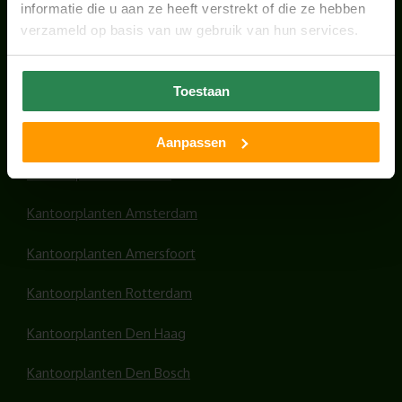
informatie die u aan ze heeft verstrekt of die ze hebben
verzameld op basis van uw gebruik van hun services.
Toestaan
HANDIGE LINKS
Office plants
Aanpassen
Kantoorplanten Utrecht
Kantoorplanten Amsterdam
Kantoorplanten Amersfoort
Kantoorplanten Rotterdam
Kantoorplanten Den Haag
Kantoorplanten Den Bosch