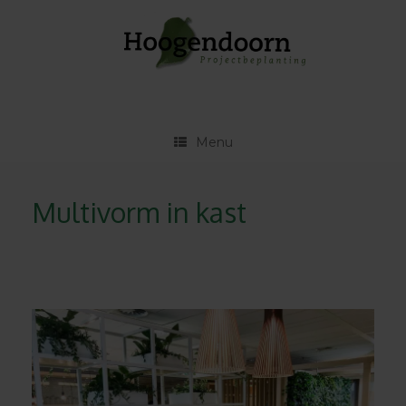
Ga
naar
de
inhoud
Menu
Multivorm in kast