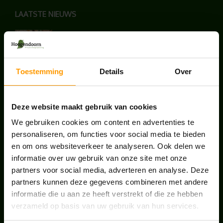
LAATSTE NIEUWS
UNION HOUSE UTRECHT
juli 28, 2026
Toestemming
Details
Over
KANTOORPLANT VAN DE MAAND JUNI: DE
SCHEFFLERA
Deze website maakt gebruik van cookies
juni 30, 2026
We gebruiken cookies om content en advertenties te
ONS TEAM GROEIT VERDER
personaliseren, om functies voor social media te bieden
en om ons websiteverkeer te analyseren. Ook delen we
juni 17, 2026
informatie over uw gebruik van onze site met onze
partners voor social media, adverteren en analyse. Deze
partners kunnen deze gegevens combineren met andere
informatie die u aan ze heeft verstrekt of die ze hebben
verzameld op basis van uw gebruik van hun services.
HANDIGE LINKS