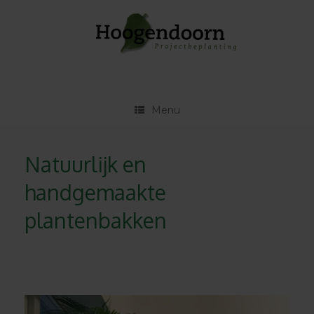
Ga
naar
de
inhoud
Menu
Natuurlijk en
handgemaakte
plantenbakken