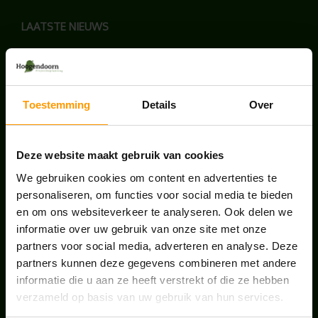
LAATSTE NIEUWS
BLOG: LUIS IN KANTOORPLANTEN – ZO
PAKKEN WE HET AAN
augustus 7, 2026
Toestemming
Details
Over
UNION HOUSE UTRECHT
juli 28, 2026
Deze website maakt gebruik van cookies
We gebruiken cookies om content en advertenties te
personaliseren, om functies voor social media te bieden
ONS TEAM GROEIT VERDER
en om ons websiteverkeer te analyseren. Ook delen we
juni 17, 2026
informatie over uw gebruik van onze site met onze
partners voor social media, adverteren en analyse. Deze
partners kunnen deze gegevens combineren met andere
informatie die u aan ze heeft verstrekt of die ze hebben
verzameld op basis van uw gebruik van hun services.
HANDIGE LINKS