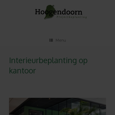
Ga
naar
de
inhoud
Menu
Interieurbeplanting op
kantoor