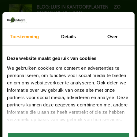
BLOG: LUIS IN KANTOORPLANTEN – ZO
PAKKEN WE HET AAN
augustus 7, 2026
Toestemming
Details
Over
UNION HOUSE UTRECHT
juli 28, 2026
Deze website maakt gebruik van cookies
ONS TEAM GROEIT VERDER
We gebruiken cookies om content en advertenties te
personaliseren, om functies voor social media te bieden
juni 17, 2026
en om ons websiteverkeer te analyseren. Ook delen we
informatie over uw gebruik van onze site met onze
partners voor social media, adverteren en analyse. Deze
partners kunnen deze gegevens combineren met andere
informatie die u aan ze heeft verstrekt of die ze hebben
HANDIGE LINKS
verzameld op basis van uw gebruik van hun services.
Office plants