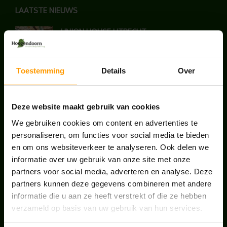
LAATSTE NIEUWS
UNION HOUSE UTRECHT
juli 28, 2026
Toestemming
Details
Over
KANTOORPLANT VAN DE MAAND JUNI: DE
SCHEFFLERA
juni 30, 2026
Deze website maakt gebruik van cookies
We gebruiken cookies om content en advertenties te
ONS TEAM GROEIT VERDER
personaliseren, om functies voor social media te bieden
en om ons websiteverkeer te analyseren. Ook delen we
juni 17, 2026
informatie over uw gebruik van onze site met onze
partners voor social media, adverteren en analyse. Deze
partners kunnen deze gegevens combineren met andere
informatie die u aan ze heeft verstrekt of die ze hebben
verzameld op basis van uw gebruik van hun services.
HANDIGE LINKS