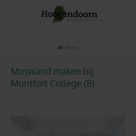
Ga
naar
de
inhoud
Menu
Moswand maken bij
Montfort College (8)