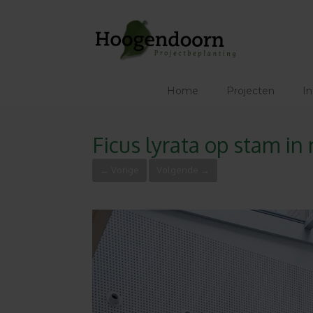
Ga
naar
de
inhoud
Home
Projecten
In
Ficus lyrata op stam i
← Vorige
Volgende →