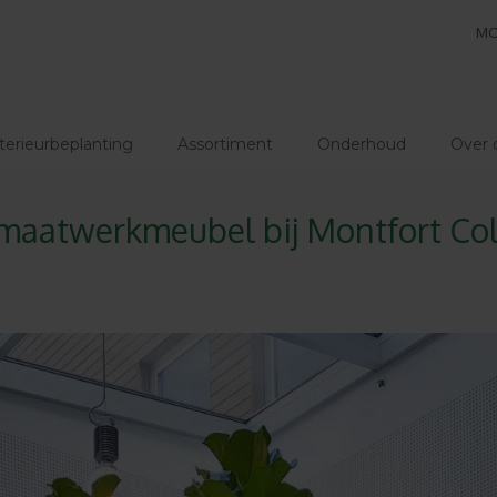
MO
terieurbeplanting
Assortiment
Onderhoud
Over 
n maatwerkmeubel bij Montfort Co