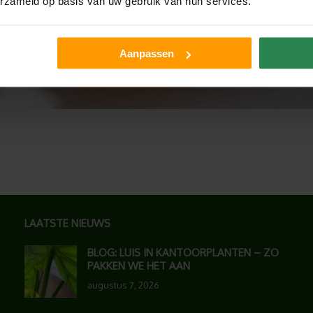
erzameld op basis van uw gebruik van hun services.
Aanpassen
LAATSTE NIEUWS
BLOG: LUIS IN KANTOORPLANTEN – ZO
PAKKEN WE HET AAN
augustus 7, 2026