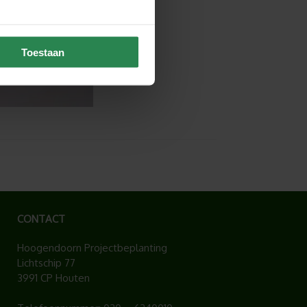
Toestaan
CONTACT
Hoogendoorn Projectbeplanting
Lichtschip 77
3991 CP Houten