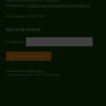
Telefoonnummer:
030 – 6340010
E-mailadres:
info@hoogendoornprojectbeplanting.nl
KvK-nummer: 83092749
BLIJF OP DE HOOGTE
E-mailadres
Webdesign door
Runneboom Connection
This site is protected by reCAPTCHA of Google