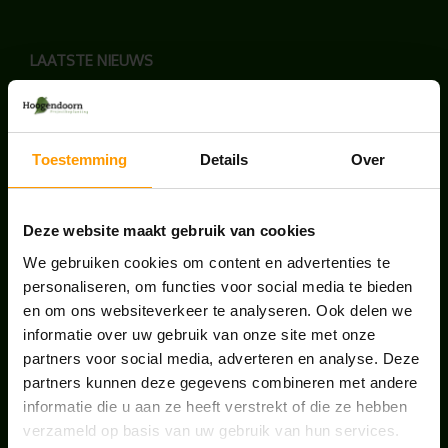
LAATSTE NIEUWS
UNION HOUSE UTRECHT
juli 28, 2026
Toestemming
Details
Over
KANTOORPLANT VAN DE MAAND JUNI: DE
SCHEFFLERA
Deze website maakt gebruik van cookies
juni 30, 2026
We gebruiken cookies om content en advertenties te
personaliseren, om functies voor social media te bieden
ONS TEAM GROEIT VERDER
en om ons websiteverkeer te analyseren. Ook delen we
juni 17, 2026
informatie over uw gebruik van onze site met onze
partners voor social media, adverteren en analyse. Deze
partners kunnen deze gegevens combineren met andere
informatie die u aan ze heeft verstrekt of die ze hebben
verzameld op basis van uw gebruik van hun services.