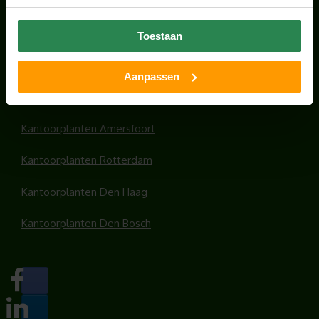
HANDIGE LINKS
Office plants
Toestaan
Kantoorplanten Utrecht
Aanpassen
Kantoorplanten Amsterdam
Kantoorplanten Amersfoort
Kantoorplanten Rotterdam
Kantoorplanten Den Haag
Kantoorplanten Den Bosch