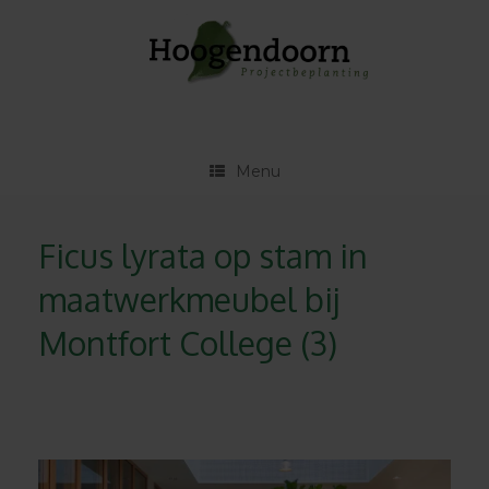
Ga
naar
de
inhoud
Menu
Ficus lyrata op stam in
maatwerkmeubel bij
Montfort College (3)