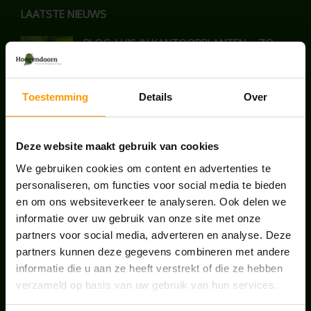
LAATSTE NIEUWS
BLOG: LUIS IN KANTOORPLANTEN – ZO
PAKKEN WE HET AAN
augustus 7, 2026
Toestemming
Details
Over
UNION HOUSE UTRECHT
juli 28, 2026
Deze website maakt gebruik van cookies
We gebruiken cookies om content en advertenties te
ONS TEAM GROEIT VERDER
personaliseren, om functies voor social media te bieden
en om ons websiteverkeer te analyseren. Ook delen we
juni 17, 2026
informatie over uw gebruik van onze site met onze
partners voor social media, adverteren en analyse. Deze
partners kunnen deze gegevens combineren met andere
informatie die u aan ze heeft verstrekt of die ze hebben
verzameld op basis van uw gebruik van hun services.
HANDIGE LINKS