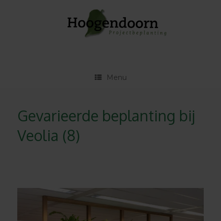
Ga
naar
de
inhoud
Menu
Gevarieerde beplanting bij
Veolia (8)