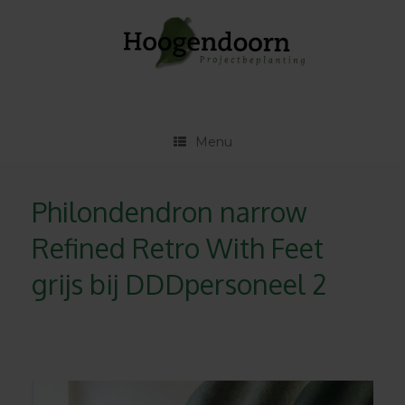
Ga
naar
de
inhoud
Menu
Philondendron narrow
Refined Retro With Feet
grijs bij DDDpersoneel 2