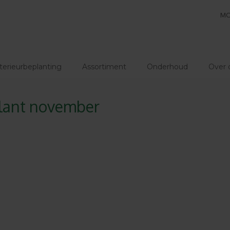
MO
terieurbeplanting
Assortiment
Onderhoud
Over 
lant november