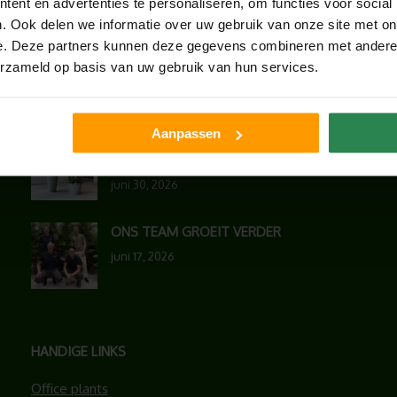
ent en advertenties te personaliseren, om functies voor social
LAATSTE NIEUWS
. Ook delen we informatie over uw gebruik van onze site met on
e. Deze partners kunnen deze gegevens combineren met andere i
UNION HOUSE UTRECHT
erzameld op basis van uw gebruik van hun services.
juli 28, 2026
Aanpassen
KANTOORPLANT VAN DE MAAND JUNI:
DE SCHEFFLERA
juni 30, 2026
ONS TEAM GROEIT VERDER
juni 17, 2026
HANDIGE LINKS
Office plants