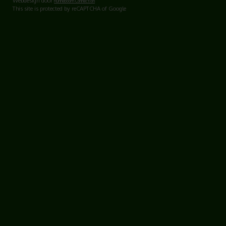
Webdesign door
Runneboom Connection
This site is protected by reCAPTCHA of Google