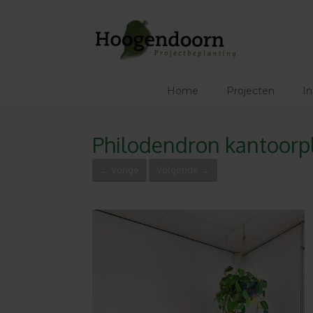
Ga
naar
de
inhoud
Home
Projecten
In
Philodendron kantoorp
← Vorige
Volgende →