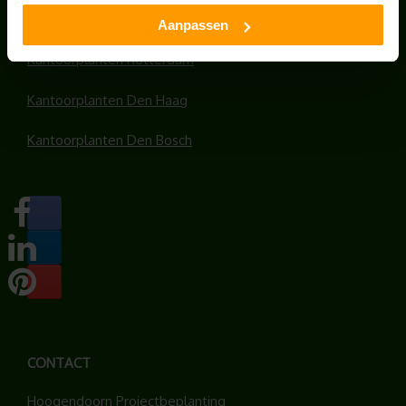
Kantoorplanten Amersfoort
Aanpassen
Kantoorplanten Rotterdam
Kantoorplanten Den Haag
Kantoorplanten Den Bosch
CONTACT
Hoogendoorn Projectbeplanting