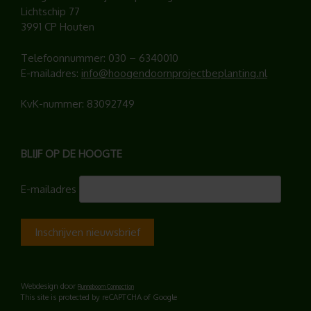
Lichtschip 77
3991 CP Houten
Telefoonnummer:
030 – 6340010
E-mailadres:
info@hoogendoornprojectbeplanting.nl
KvK-nummer: 83092749
BLIJF OP DE HOOGTE
E-mailadres
Webdesign door
Runneboom Connection
This site is protected by reCAPTCHA of Google