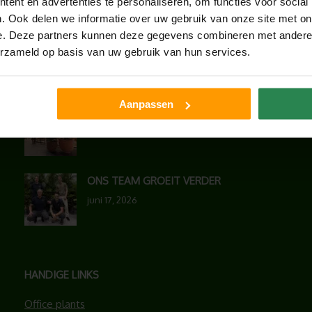
ent en advertenties te personaliseren, om functies voor social
LAATSTE NIEUWS
. Ook delen we informatie over uw gebruik van onze site met on
e. Deze partners kunnen deze gegevens combineren met andere i
BLOG: LUIS IN KANTOORPLANTEN – ZO
erzameld op basis van uw gebruik van hun services.
PAKKEN WE HET AAN
augustus 7, 2026
Aanpassen
UNION HOUSE UTRECHT
juli 28, 2026
ONS TEAM GROEIT VERDER
juni 17, 2026
HANDIGE LINKS
Office plants