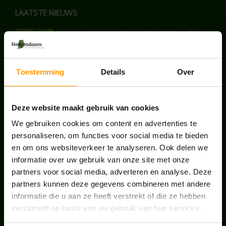
LAATSTE NIEUWS
BLOG: LUIS IN KANTOORPLANTEN – ZO
PAKKEN WE HET AAN
augustus 7, 2026
Toestemming
Details
Over
UNION HOUSE UTRECHT
juli 28, 2026
Deze website maakt gebruik van cookies
We gebruiken cookies om content en advertenties te
ONS TEAM GROEIT VERDER
personaliseren, om functies voor social media te bieden
en om ons websiteverkeer te analyseren. Ook delen we
juni 17, 2026
informatie over uw gebruik van onze site met onze
partners voor social media, adverteren en analyse. Deze
partners kunnen deze gegevens combineren met andere
informatie die u aan ze heeft verstrekt of die ze hebben
verzameld op basis van uw gebruik van hun services.
HANDIGE LINKS