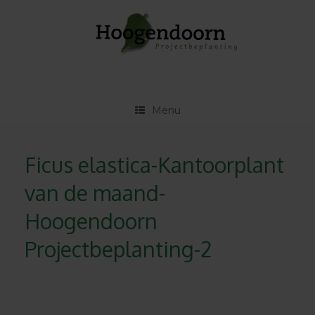
Ga
naar
de
inhoud
Menu
Ficus elastica-Kantoorplant
van de maand-
Hoogendoorn
Projectbeplanting-2