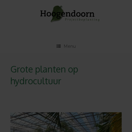
Ga
naar
de
inhoud
Menu
Grote planten op
hydrocultuur