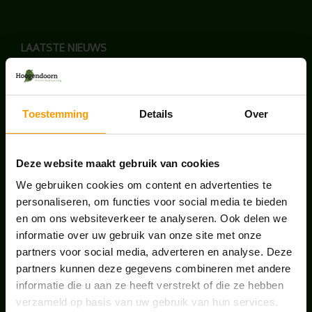
LAATSTE NIEUWS
BLOG: LUIS IN KANTOORPLANTEN – ZO
PAKKEN WE HET AAN
augustus 7, 2026
Toestemming
Details
Over
UNION HOUSE UTRECHT
Deze website maakt gebruik van cookies
juli 28, 2026
We gebruiken cookies om content en advertenties te
personaliseren, om functies voor social media te bieden
ONS TEAM GROEIT VERDER
en om ons websiteverkeer te analyseren. Ook delen we
informatie over uw gebruik van onze site met onze
juni 17, 2026
partners voor social media, adverteren en analyse. Deze
partners kunnen deze gegevens combineren met andere
informatie die u aan ze heeft verstrekt of die ze hebben
verzameld op basis van uw gebruik van hun services.