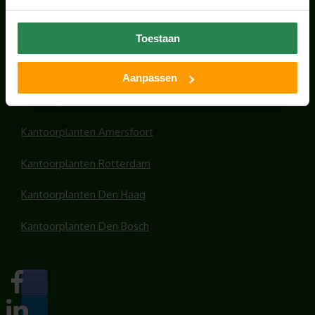
HANDIGE LINKS
Office plants
Toestaan
Kantoorplanten Utrecht
Aanpassen
Kantoorplanten Amsterdam
Kantoorplanten Amersfoort
Kantoorplanten Rotterdam
Kantoorplanten Den Haag
Kantoorplanten Den Bosch