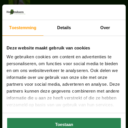
augustus 7, 2026
UNION HOUSE UTRECHT
Toestemming
Details
Over
juli 28, 2026
Deze website maakt gebruik van cookies
ONS TEAM GROEIT VERDER
We gebruiken cookies om content en advertenties te
juni 17, 2026
personaliseren, om functies voor social media te bieden
en om ons websiteverkeer te analyseren. Ook delen we
informatie over uw gebruik van onze site met onze
partners voor social media, adverteren en analyse. Deze
partners kunnen deze gegevens combineren met andere
HANDIGE LINKS
informatie die u aan ze heeft verstrekt of die ze hebben
verzameld op basis van uw gebruik van hun services.
Office plants
Kantoorplanten Utrecht
Toestaan