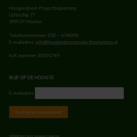
Hoogendoorn Projectbeplanting
Lichtschip 77
3991 CP Houten
Telefoonnummer:
030 – 6340010
E-mailadres:
info@hoogendoornprojectbeplanting.nl
KvK-nummer: 83092749
BLIJF OP DE HOOGTE
E-mailadres
Webdesign door
Runneboom Connection