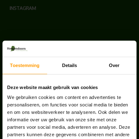
INSTAGRAM
LAATSTE NIEUWS
BLOG: LUIS IN KANTOORPLANTEN – ZO
Toestemming
Details
Over
PAKKEN WE HET AAN
augustus 7, 2026
Deze website maakt gebruik van cookies
UNION HOUSE UTRECHT
We gebruiken cookies om content en advertenties te
juli 28, 2026
personaliseren, om functies voor social media te bieden
en om ons websiteverkeer te analyseren. Ook delen we
informatie over uw gebruik van onze site met onze
ONS TEAM GROEIT VERDER
partners voor social media, adverteren en analyse. Deze
juni 17, 2026
partners kunnen deze gegevens combineren met andere