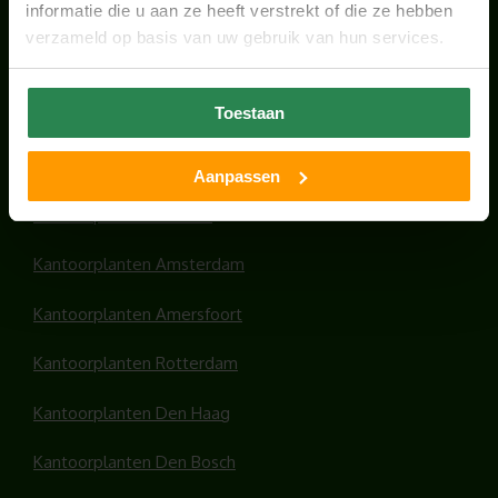
informatie die u aan ze heeft verstrekt of die ze hebben
verzameld op basis van uw gebruik van hun services.
Toestaan
HANDIGE LINKS
Office plants
Aanpassen
Kantoorplanten Utrecht
Kantoorplanten Amsterdam
Kantoorplanten Amersfoort
Kantoorplanten Rotterdam
Kantoorplanten Den Haag
Kantoorplanten Den Bosch