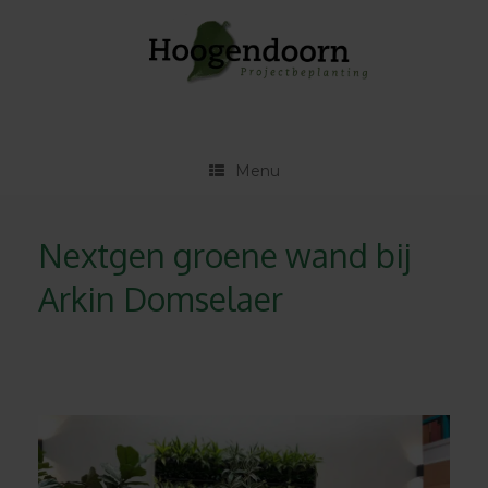
Ga
naar
de
inhoud
Menu
Nextgen groene wand bij
Arkin Domselaer