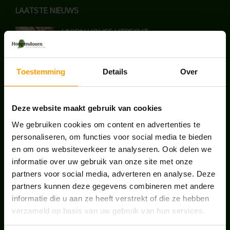
LAATSTE NIEUWS
UNION HOUSE UTRECHT
juli 28, 2026
Toestemming
Details
Over
KANTOORPLANT VAN DE MAAND JUNI: DE
SCHEFFLERA
juni 30, 2026
Deze website maakt gebruik van cookies
We gebruiken cookies om content en advertenties te
ONS TEAM GROEIT VERDER
personaliseren, om functies voor social media te bieden
en om ons websiteverkeer te analyseren. Ook delen we
juni 17, 2026
informatie over uw gebruik van onze site met onze
partners voor social media, adverteren en analyse. Deze
partners kunnen deze gegevens combineren met andere
informatie die u aan ze heeft verstrekt of die ze hebben
verzameld op basis van uw gebruik van hun services.
HANDIGE LINKS