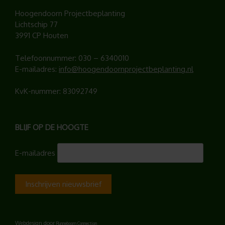
Hoogendoorn Projectbeplanting
Lichtschip 77
3991 CP Houten
Telefoonnummer:
030 – 6340010
E-mailadres:
info@hoogendoornprojectbeplanting.nl
KvK-nummer: 83092749
BLIJF OP DE HOOGTE
E-mailadres
Webdesign door
Runneboom Connection