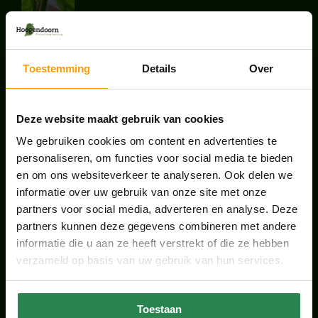
augustus 7, 2026
UNION HOUSE UTRECHT
Toestemming
Details
Over
juli 28, 2026
Deze website maakt gebruik van cookies
ONS TEAM GROEIT VERDER
We gebruiken cookies om content en advertenties te
juni 17, 2026
personaliseren, om functies voor social media te bieden
en om ons websiteverkeer te analyseren. Ook delen we
informatie over uw gebruik van onze site met onze
partners voor social media, adverteren en analyse. Deze
partners kunnen deze gegevens combineren met andere
HANDIGE LINKS
informatie die u aan ze heeft verstrekt of die ze hebben
verzameld op basis van uw gebruik van hun services.
Office plants
Kantoorplanten Utrecht
Toestaan