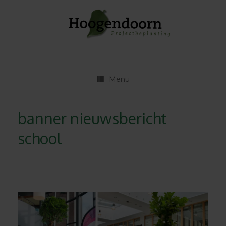
Ga
naar
de
inhoud
Menu
banner nieuwsbericht
school