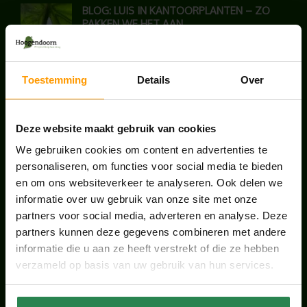
BLOG: LUIS IN KANTOORPLANTEN – ZO
PAKKEN WE HET AAN
augustus 7, 2026
UNION HOUSE UTRECHT
Toestemming
Details
Over
juli 28, 2026
Deze website maakt gebruik van cookies
ONS TEAM GROEIT VERDER
We gebruiken cookies om content en advertenties te
personaliseren, om functies voor social media te bieden
juni 17, 2026
en om ons websiteverkeer te analyseren. Ook delen we
informatie over uw gebruik van onze site met onze
partners voor social media, adverteren en analyse. Deze
partners kunnen deze gegevens combineren met andere
informatie die u aan ze heeft verstrekt of die ze hebben
HANDIGE LINKS
verzameld op basis van uw gebruik van hun services.
Office plants