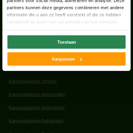
partners voor social media, adverteren en analyse. Deze
partners kunnen deze gegevens combineren met andere
ONS TEAM GROEIT VERDER
informatie die u aan ze heeft verstrekt of die ze hebben
juni 17, 2026
verzameld op basis van uw gebruik van hun services.
Toestaan
HANDIGE LINKS
Aanpassen
Office plants
Kantoorplanten Utrecht
Kantoorplanten Amsterdam
Kantoorplanten Amersfoort
Kantoorplanten Rotterdam