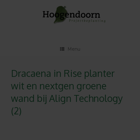
Ga
naar
de
inhoud
Menu
Dracaena in Rise planter
wit en nextgen groene
wand bij Align Technology
(2)